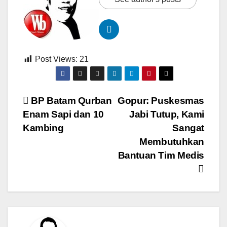
Post Views:
21
Navigasi
BP Batam Qurban
Gopur: Puskesmas
Enam Sapi dan 10
Jabi Tutup, Kami
pos
Kambing
Sangat
Membutuhkan
Bantuan Tim Medis