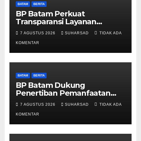
BATAM
BERITA
BP Batam Perkuat
Transparansi Layanan
Pertanahan, Alokasi Tanah
7 AGUSTUS 2026
SUHARSAD
TIDAK ADA
Reguler Segera Hadir Melalui
LMS
KOMENTAR
BATAM
BERITA
BP Batam Dukung
Penertiban Pemanfaatan
Ruang Laut Sesuai
7 AGUSTUS 2026
SUHARSAD
TIDAK ADA
Ketentuan Peraturan
Perundang-undangan
KOMENTAR