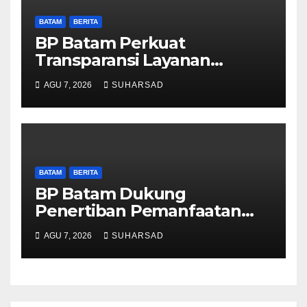
BATAM
BERITA
BP Batam Perkuat
Transparansi Layanan
Pertanahan, Alokasi Tanah
AGU 7, 2026
SUHARSAD
Reguler Segera Hadir Melalui
LMS
BATAM
BERITA
BP Batam Dukung
Penertiban Pemanfaatan
Ruang Laut Sesuai
AGU 7, 2026
SUHARSAD
Ketentuan Peraturan
Perundang-undangan