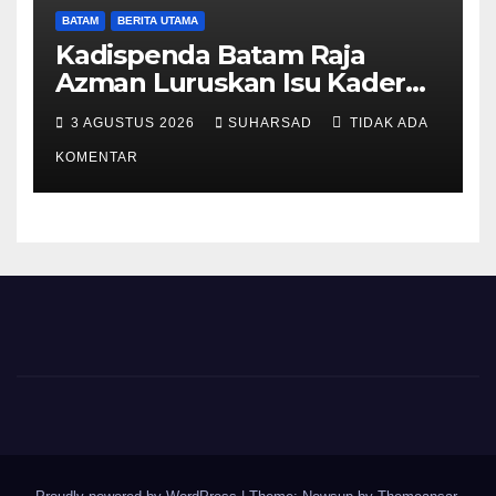
BATAM
BERITA UTAMA
Kadispenda Batam Raja
Azman Luruskan Isu Kader
Pajak RT/RW: Bukan Petugas
3 AGUSTUS 2026
SUHARSAD
TIDAK ADA
Pajak Permanen, Hanya
Pendataan untuk Digitalisasi
KOMENTAR
hingga 2030