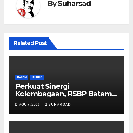
By
Suharsad
Related Post
BATAM
BERITA
Perkuat Sinergi
Kelembagaan, RSBP Batam
dan BPOM Pastikan
AGU 7, 2026
SUHARSAD
Pelayanan dan Ketersediaan
Obat Aman