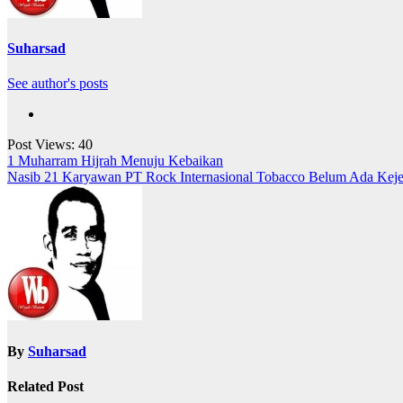
Suharsad
See author's posts
Post Views:
40
Navigasi
1 Muharram Hijrah Menuju Kebaikan
Nasib 21 Karyawan PT Rock Internasional Tobacco Belum Ada Keje
pos
By
Suharsad
Related Post