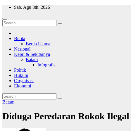
Skip
Sab. Agu 8th, 2026
to
content
Wajah Batam
CCTV nya kota Batam
Berita
Berita Utama
Nasional
Kepri & Sekitarnya
Batam
Infografis
Politik
Hukum
Organisasi
Ekonomi
Batam
Diduga Peredaran Rokok Ilegal