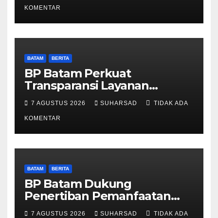
Obat Aman
KOMENTAR
BATAM
BERITA
BP Batam Perkuat
Transparansi Layanan
Pertanahan, Alokasi Tanah
7 AGUSTUS 2026
SUHARSAD
TIDAK ADA
Reguler Segera Hadir Melalui
LMS
KOMENTAR
BATAM
BERITA
BP Batam Dukung
Penertiban Pemanfaatan
Ruang Laut Sesuai
7 AGUSTUS 2026
SUHARSAD
TIDAK ADA