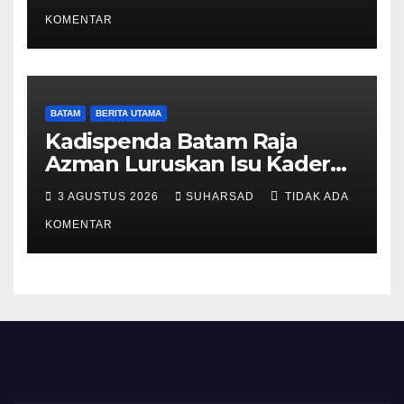
Ketentuan Peraturan
Perundang-undangan
KOMENTAR
BATAM
BERITA UTAMA
Kadispenda Batam Raja
Azman Luruskan Isu Kader
Pajak RT/RW: Bukan Petugas
3 AGUSTUS 2026
SUHARSAD
TIDAK ADA
Pajak Permanen, Hanya
Pendataan untuk Digitalisasi
KOMENTAR
hingga 2030