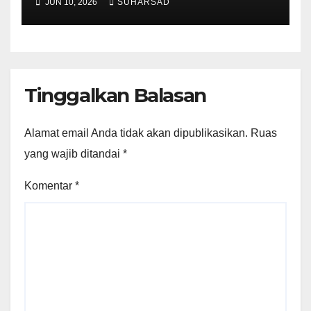
JUN 10, 2026
SUHARSAD
Fiskal, dan Penghancuran
Sendi Ekonomi Rakyat
Tinggalkan Balasan
Alamat email Anda tidak akan dipublikasikan.
Ruas
yang wajib ditandai
*
Komentar
*