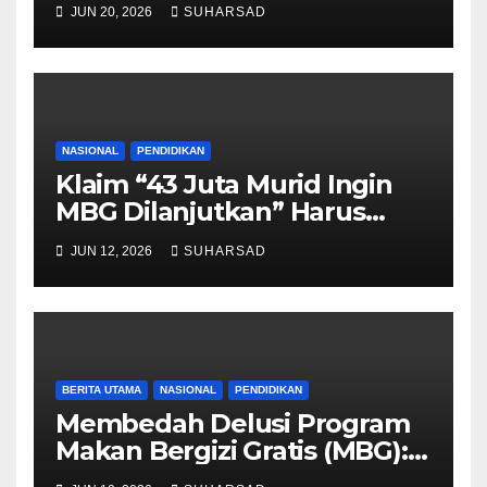
JUN 20, 2026
SUHARSAD
NASIONAL
PENDIDIKAN
Klaim “43 Juta Murid Ingin
MBG Dilanjutkan” Harus
Dibuka Metodologinya,
JUN 12, 2026
SUHARSAD
Bukan Sekadar Angka Politik
BERITA UTAMA
NASIONAL
PENDIDIKAN
Membedah Delusi Program
Makan Bergizi Gratis (MBG):
Cacat Konseptual, Politisasi