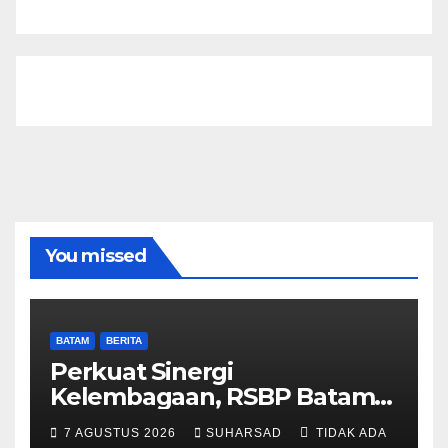
You missed
BATAM
BERITA
Perkuat Sinergi
Kelembagaan, RSBP Batam
dan BPOM Pastikan
7 AGUSTUS 2026
SUHARSAD
TIDAK ADA
Pelayanan dan Ketersediaan