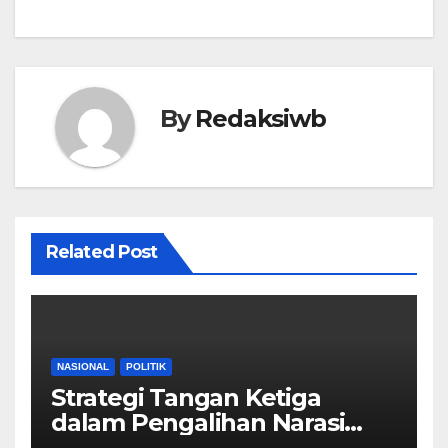
By
Redaksiwb
Related Post
NASIONAL
POLITIK
Strategi Tangan Ketiga
dalam Pengalihan Narasi
Kebijakan Publik