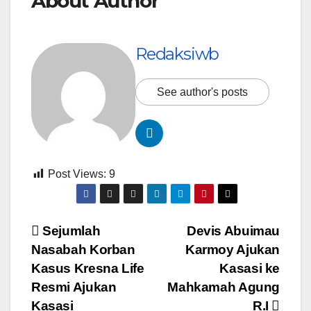
About Author
Redaksiwb
See author's posts
Post Views:
9
Navigasi
Sejumlah
Devis Abuimau
Nasabah Korban
Karmoy Ajukan
pos
Kasus Kresna Life
Kasasi ke
Resmi Ajukan
Mahkamah Agung
Kasasi
R.I