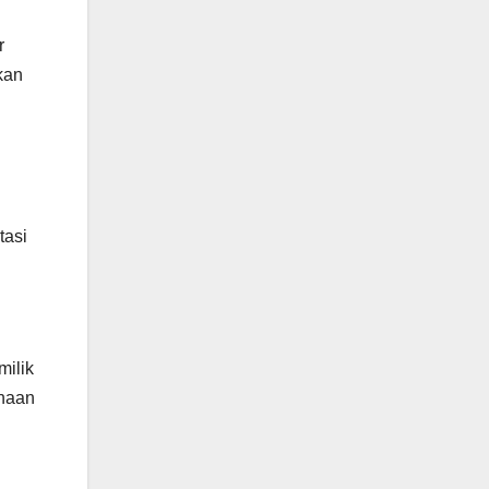
r
kan
tasi
milik
ahaan