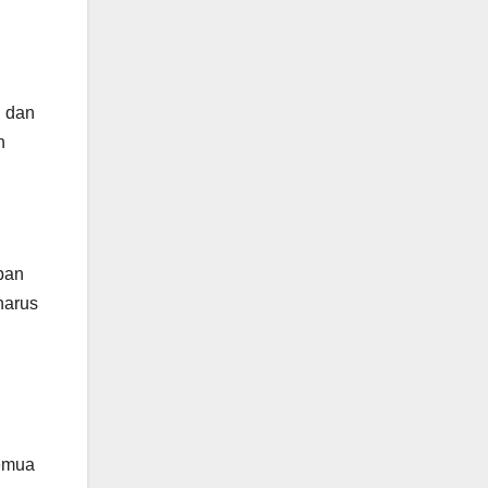
n dan
n
pan
harus
semua