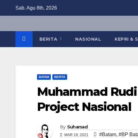
Skip
Sab. Agu 8th, 2026
to
content
BERITA
NASIONAL
KEPRI &
BATAM
BERITA
Muhammad Rudi D
Project Nasional
By
Suharsad
#Batam
,
#BP Bat
MAR 18, 2021