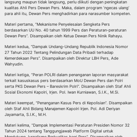
langsung maupun tidak langsung, perlu diikuti dengan peningkatan
kualitas Ahli Pers Dewan Pers. Maka, dalam program ‘ngecas ulang’
para ahli itu, Dewan Pers menghadirkan para narasumber kompeten.
Materi pertama, “Mekanisme Penyelesaian Sengketa Pers
berdasarkan UU No. 40 tahun 1999 Pers dan Peraturan-peraturan
Dewan Pers”. Disampaikan oleh Ketua Dewan Pers Ninik Rahayu.
Materi kedua, “Dampak Undang-Undang Republik Indonesia Nomor
27 Tahun 2022 Tentang Pelindungan Data Pribadi terhadap
Kemerdekaan Pers”. Disampaikan oleh Direktur LBH Pers, Ade
Wahyudin.
Materi ketiga, “Peran POLRI dalam penanganan laporan masyarakat
terkait kasuskasus pers berdasarkan MoU Dewan Pers dan Polri
serta PKS Dewan Pers – Bareskrim Polri”. Disampaikan oleh Staf Ahli
Sosial Ekonomi Kapolri, Irjen. Pol. Iwan Kurniawan, S.I.K., M.Si.
Materi keempat, “Penanganan Kasus Pers di Kepolisian”. Disampaikan
oleh Staf Ahli Bidang Manajemen Kapolri Irjen. Pol. Adi Deriyan
Jayamarta, S.I.K., M.H.
Materi kelima, “Dampak Implementasi Peraturan Presiden Nomor 32
Tahun 2024 tentang Tanggungjawab Platform Digital untuk
Mendukung Jurnalisme Berkualitas bagi Pers”. Disampaikan oleh