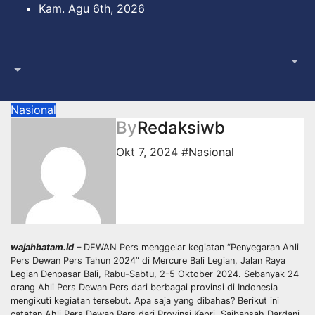
Skip
Kam. Agu 6th, 2026
to
content
Nasional
By
Redaksiwb
Okt 7, 2024
#Nasional
wajahbatam.id
– DEWAN Pers menggelar kegiatan “Penyegaran Ahli
Pers Dewan Pers Tahun 2024” di Mercure Bali Legian, Jalan Raya
Legian Denpasar Bali, Rabu-Sabtu, 2-5 Oktober 2024. Sebanyak 24
orang Ahli Pers Dewan Pers dari berbagai provinsi di Indonesia
mengikuti kegiatan tersebut. Apa saja yang dibahas? Berikut ini
catatan Ahli Pers Dewan Pers dari Provinsi Kepri, Saibansah Dardani.