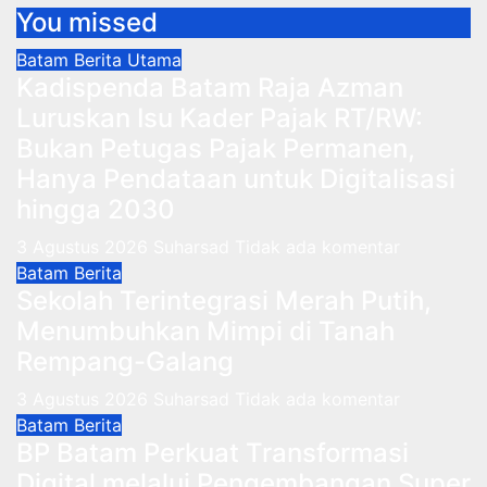
You missed
Batam
Berita Utama
Kadispenda Batam Raja Azman
Luruskan Isu Kader Pajak RT/RW:
Bukan Petugas Pajak Permanen,
Hanya Pendataan untuk Digitalisasi
hingga 2030
3 Agustus 2026
Suharsad
Tidak ada komentar
Batam
Berita
Sekolah Terintegrasi Merah Putih,
Menumbuhkan Mimpi di Tanah
Rempang-Galang
3 Agustus 2026
Suharsad
Tidak ada komentar
Batam
Berita
BP Batam Perkuat Transformasi
Digital melalui Pengembangan Super