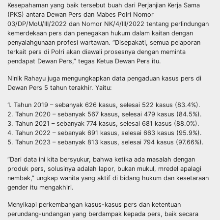
Kesepahaman yang baik tersebut buah dari Perjanjian Kerja Sama
(PKS) antara Dewan Pers dan Mabes Polri Nomor
03/DP/MoU/III/2022 dan Nomor NK/4/III/2022 tentang perlindungan
kemerdekaan pers dan penegakan hukum dalam kaitan dengan
penyalahgunaan profesi wartawan. “Disepakati, semua pelaporan
terkait pers di Polri akan diawali prosesnya dengan meminta
pendapat Dewan Pers,” tegas Ketua Dewan Pers itu.
Ninik Rahayu juga mengungkapkan data pengaduan kasus pers di
Dewan Pers 5 tahun terakhir. Yaitu:
1. Tahun 2019 – sebanyak 626 kasus, selesai 522 kasus (83.4%).
2. Tahun 2020 – sebanyak 567 kasus, selesai 479 kasus (84.5%).
3. Tahun 2021 – sebanyak 774 kasus, selesai 681 kasus (88.0%).
4. Tahun 2022 – sebanyak 691 kasus, selesai 663 kasus (95.9%).
5. Tahun 2023 – sebanyak 813 kasus, selesai 794 kasus (97.66%).
“Dari data ini kita bersyukur, bahwa ketika ada masalah dengan
produk pers, solusinya adalah lapor, bukan mukul, mredel apalagi
nembak,” ungkap wanita yang aktif di bidang hukum dan kesetaraan
gender itu mengakhiri.
Menyikapi perkembangan kasus-kasus pers dan ketentuan
perundang-undangan yang berdampak kepada pers, baik secara