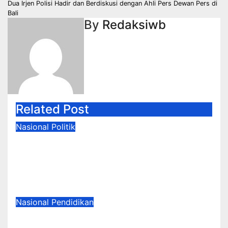
pos
Dua Irjen Polisi Hadir dan Berdiskusi dengan Ahli Pers Dewan Pers di
Bali
By
Redaksiwb
Related Post
Nasional
Politik
Strategi Tangan Ketiga dalam
Pengalihan Narasi Kebijakan
Publik
Jun 20, 2026
Suharsad
Nasional
Pendidikan
Klaim “43 Juta Murid Ingin MBG