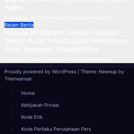
Apps
3 Agustus 2026
Suharsad
Tidak ada komentar
Batam
Berita
Kepala BP Batam: Sekolah Rakyat
Merah Putih Prioritaskan Pendidikan
Anak Keluarga Prasejahtera
3 Agustus 2026
Suharsad
Tidak ada komentar
Proudly powered by WordPress
|
Theme: Newsup by
Themeansar
.
Home
Kebijakan Privasi
Kode Etik
Kode Perilaku Perusahaan Pers