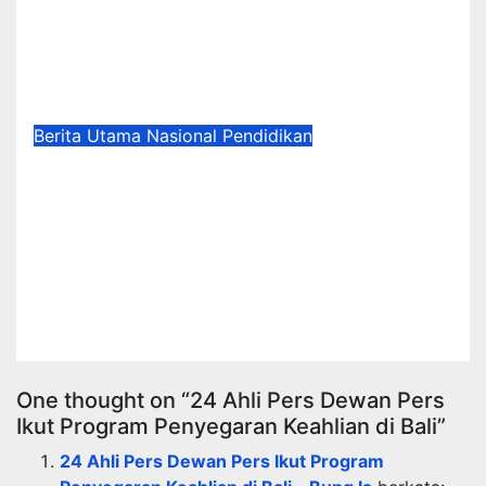
Dilanjutkan” Harus Dibuka
Metodologinya, Bukan Sekadar
Angka Politik
Jun 12, 2026
Suharsad
Berita Utama
Nasional
Pendidikan
Membedah Delusi Program
Makan Bergizi Gratis (MBG):
Cacat Konseptual, Politisasi
Fiskal, dan Penghancuran Sendi
Ekonomi Rakyat
Jun 10, 2026
Suharsad
One thought on “24 Ahli Pers Dewan Pers
Ikut Program Penyegaran Keahlian di Bali”
24 Ahli Pers Dewan Pers Ikut Program