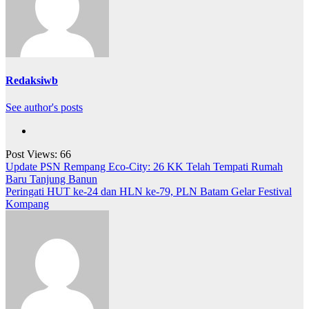
Redaksiwb
See author's posts
Post Views:
66
Navigasi
Update PSN Rempang Eco-City: 26 KK Telah Tempati Rumah
Baru Tanjung Banun
pos
Peringati HUT ke-24 dan HLN ke-79, PLN Batam Gelar Festival
Kompang