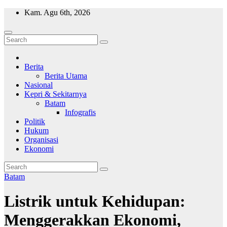
Skip
Kam. Agu 6th, 2026
to
content
Wajah Batam
CCTV nya kota Batam
Berita
Berita Utama
Nasional
Kepri & Sekitarnya
Batam
Infografis
Politik
Hukum
Organisasi
Ekonomi
Batam
Listrik untuk Kehidupan:
Menggerakkan Ekonomi,