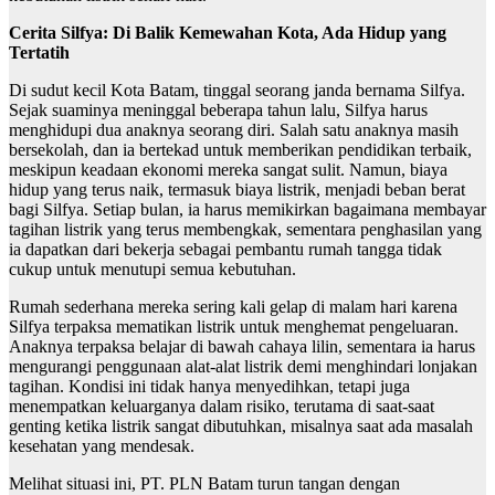
Cerita Silfya: Di Balik Kemewahan Kota, Ada Hidup yang
Tertatih
Di sudut kecil Kota Batam, tinggal seorang janda bernama Silfya.
Sejak suaminya meninggal beberapa tahun lalu, Silfya harus
menghidupi dua anaknya seorang diri. Salah satu anaknya masih
bersekolah, dan ia bertekad untuk memberikan pendidikan terbaik,
meskipun keadaan ekonomi mereka sangat sulit. Namun, biaya
hidup yang terus naik, termasuk biaya listrik, menjadi beban berat
bagi Silfya. Setiap bulan, ia harus memikirkan bagaimana membayar
tagihan listrik yang terus membengkak, sementara penghasilan yang
ia dapatkan dari bekerja sebagai pembantu rumah tangga tidak
cukup untuk menutupi semua kebutuhan.
Rumah sederhana mereka sering kali gelap di malam hari karena
Silfya terpaksa mematikan listrik untuk menghemat pengeluaran.
Anaknya terpaksa belajar di bawah cahaya lilin, sementara ia harus
mengurangi penggunaan alat-alat listrik demi menghindari lonjakan
tagihan. Kondisi ini tidak hanya menyedihkan, tetapi juga
menempatkan keluarganya dalam risiko, terutama di saat-saat
genting ketika listrik sangat dibutuhkan, misalnya saat ada masalah
kesehatan yang mendesak.
Melihat situasi ini, PT. PLN Batam turun tangan dengan