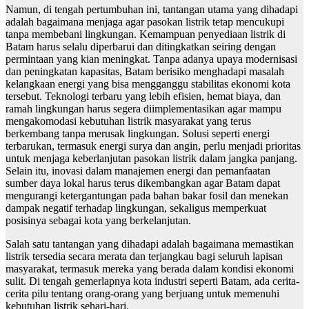
Namun, di tengah pertumbuhan ini, tantangan utama yang dihadapi
adalah bagaimana menjaga agar pasokan listrik tetap mencukupi
tanpa membebani lingkungan. Kemampuan penyediaan listrik di
Batam harus selalu diperbarui dan ditingkatkan seiring dengan
permintaan yang kian meningkat. Tanpa adanya upaya modernisasi
dan peningkatan kapasitas, Batam berisiko menghadapi masalah
kelangkaan energi yang bisa mengganggu stabilitas ekonomi kota
tersebut. Teknologi terbaru yang lebih efisien, hemat biaya, dan
ramah lingkungan harus segera diimplementasikan agar mampu
mengakomodasi kebutuhan listrik masyarakat yang terus
berkembang tanpa merusak lingkungan. Solusi seperti energi
terbarukan, termasuk energi surya dan angin, perlu menjadi prioritas
untuk menjaga keberlanjutan pasokan listrik dalam jangka panjang.
Selain itu, inovasi dalam manajemen energi dan pemanfaatan
sumber daya lokal harus terus dikembangkan agar Batam dapat
mengurangi ketergantungan pada bahan bakar fosil dan menekan
dampak negatif terhadap lingkungan, sekaligus memperkuat
posisinya sebagai kota yang berkelanjutan.
Salah satu tantangan yang dihadapi adalah bagaimana memastikan
listrik tersedia secara merata dan terjangkau bagi seluruh lapisan
masyarakat, termasuk mereka yang berada dalam kondisi ekonomi
sulit. Di tengah gemerlapnya kota industri seperti Batam, ada cerita-
cerita pilu tentang orang-orang yang berjuang untuk memenuhi
kebutuhan listrik sehari-hari.