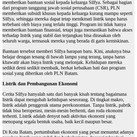
memberikan bantuan sosial kepada keluarga Silfya. Sebagai bagian
dari program tanggung jawab sosial perusahaan (CSR), PLN
memberikan subsidi khusus kepada keluarga kurang mampu seperti
Silfya, sehingga mereka dapat tetap menikmati listrik tanpa harus
terbebani oleh biaya yang terlalu tinggi. Program ini tidak hanya
memberikan bantuan finansial, tetapi juga memastikan bahwa akses
terhadap listrik yang stabil dan terjangkau bisa dirasakan oleh
seluruh warga, termasuk mereka yang berada di garis kemiskinan.
Bantuan tersebut memberi Silfya harapan baru. Kini, anaknya bisa
belajar dengan tenang di bawah lampu yang terang, tanpa harus
khawatir akan biaya listrik yang melonjak. Kehidupan mereka
sedikit demi sedikit membaik, berkat kebaikan hati dan program
sosial yang diberikan oleh PLN Batam.
Listrik dan Pembangunan Ekonomi
Cerita Silfya hanyalah satu dari banyak kisah tentang bagaimana
listrik dapat mengubah kehidupan seseorang. Di tingkat makro,
listrik adalah penggerak utama perekonomian. Tanpa listrik, pabrik
tidak bisa beroperasi, mesin-mesin berhenti, dan roda ekonomi
terhenti. Listrik adalah denyut nadi aktivitas ekonomi yang
menopang segala bentuk usaha, baik kecil maupun besar.
Di Kota Batam, pertumbuhan ekonomi yang pesat menuntut adanya