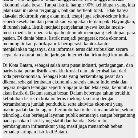
ekonomi skala besar. Tanpa listrik, hampir 90% kehidupan yang kita
jalani saat ini akan terganggu, bahkan berhenti total. Tidak hanya
alat-alat elektronik yang akan mati, tetapi juga sektor-sektor kritis
seperti kesehatan dan pendidikan yang akan terdampak. Bayangkan,
di rumah sakit, listrik menjadi penyelamat nyawa ketika mesin-
mesin medis beroperasi tanpa henti untuk menopang kehidupan para
pasien. Di dunia bisnis, listrik menjadi penggerak roda ekonomi,
memungkinkan pabrik-pabrik beroperasi, kantor-kantor
menjalankan tugasnya, dan informasi terus didistribusikan secara
cepat dan akurat melalui jaringan internet dan teknologi komunikasi.
Di Kota Batam, sebagai salah satu pusat industri, perdagangan, dan
pariwisata, peran listrik semakin krusial dan tak terpisahkan dari
roda perekonomian. Sebagai kota yang berkembang pesat dan
dikenal sebagai jembatan ekonomi strategis antara Indonesia dan
negara-negara tetangga seperti Singapura dan Malaysia, kebutuhan
akan listrik di Batam sangat besar. Dalam beberapa tahun terakhir,
kebutuhan listrik di kota ini terus melonjak seiring dengan
bertambahnya jumlah penduduk, serta aktivitas ekonomi yang
makin padat dan beragam. Pertumbuhan industri manufaktur, sektor
teknologi, dan berbagai layanan publik semuanya sangat bergantung
pada pasokan listrik yang stabil dan handal. Selain itu,
pembangunan infrastruktur yang masif juga menambah beban
terhadap jaringan listrik di Batam.