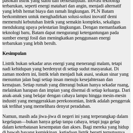
pasokan listrik yang stabil dan berkelanjutan. Inovasi teknologi
terbarukan, seperti energi matahari dan angin, menjadi alternatif
yang lebih hemat biaya dan ramah lingkungan. PLN Batam
berkomitmen untuk menghadirkan solusi-solusi inovatif demi
memenuhi kebutuhan listrik yang semakin kompleks, sekaligus
mendukung upaya pelestarian lingkungan. Dengan memanfaatkan
teknologi baru, Batam dapat mengurangi ketergantungan pada
sumber energi fosil dan meningkatkan penggunaan energi
terbarukan yang lebih bersih.
Kesimpulan
Listrik bukan sekadar arus energi yang menerangi malam, tetapi
nadi kehidupan yang berdenyut di setiap sudut masyarakat. Di
zaman modern ini, listrik telah menjadi hak asasi, seakan sinar yang
menuntun jalan bagi setiap insan menuju kesejahteraan dan
kemajuan. Setiap rumah yang diterangi bukan hanya sekadar ruang,
melainkan harapan dan impian yang disemai di setiap keluarga. Dari
anak-anak yang belajar dengan cahaya lampu hingga mesin-mesin
industri yang menggerakkan perekonomian, listrik adalah penggerak
tak terlihat yang memelihara denyut peradaban.
Namun, masih ada jiwa-jiwa di negeri ini yang terperangkap dalam
kegelapan—bukan hanya gelap tanpa cahaya, tetapi juga gelap
dalam keterbatasan kesempatan dan akses. Bagi mereka yang hidup
di bawah bayang kemiskinan, ketiadaan listrik berarti terputusnya