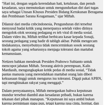
“Hari ini, dengan segala kerendahan hati, ketulusan, dan penuh
kesadaran, saya memutuskan untuk mengundurkan diri dari tugas
saya sebagai Utusan Khusus Presiden Bidang Kerukunan Beragama
dan Pembinaan Sarana Keagamaan,” ujar Miftah.
Dilansir dari media cnbcindonesia, Pengunduran diri tersebut
menyusul badai kritik yang menerpanya setelah video dirinya
mengolok-olok seorang pedagang es teh viral di media sosial.
Dalam video itu, Miftah terlihat berbicara kasar kepada Sonaji,
seorang pedagang yang hadir di tabligh akbar. Publik mengecam
tindakannya, menyebutnya tidak mencerminkan sosok seorang
tokoh agama yang seharusnya menjaga toleransi dan martabat
kemanusiaan.
Netizen bahkan mendesak Presiden Prabowo Subianto untuk
mencopot jabatan Miftah. Seorang aktivis perempuan, Kalis
Mardiasih, mengungkapkan kritik pedas di media sosial, “Tidak
pantas manusia yang merendahkan martabat orang lain diberi
kekuasaan tinggi untuk mengurus isu toleransi. Digaji pakai APBN,
tapi menghinakan rakyat yang menggaji.”
Dalam pernyataannya, Miftah menegaskan bahwa keputusan
mundur tersebut diambil atas kesadaran pribadi, bukan karena
tekanan dari pihak manapun. “Keputusan ini saya ambil bukan
karena permintaan siapa pun, tetapi karena rasa cinta, hormat, dan