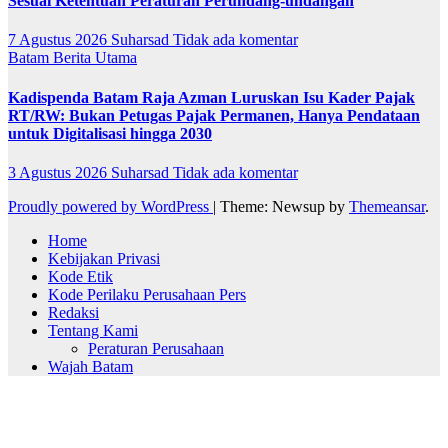
Sesuai Ketentuan Peraturan Perundang-undangan
7 Agustus 2026
Suharsad
Tidak ada komentar
Batam
Berita Utama
Kadispenda Batam Raja Azman Luruskan Isu Kader Pajak
RT/RW: Bukan Petugas Pajak Permanen, Hanya Pendataan
untuk Digitalisasi hingga 2030
3 Agustus 2026
Suharsad
Tidak ada komentar
Proudly powered by WordPress
|
Theme: Newsup by
Themeansar
.
Home
Kebijakan Privasi
Kode Etik
Kode Perilaku Perusahaan Pers
Redaksi
Tentang Kami
Peraturan Perusahaan
Wajah Batam