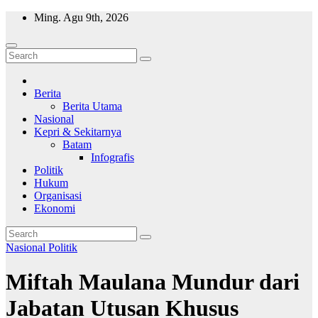
Skip
Ming. Agu 9th, 2026
to
content
Wajah Batam
CCTV nya kota Batam
Berita
Berita Utama
Nasional
Kepri & Sekitarnya
Batam
Infografis
Politik
Hukum
Organisasi
Ekonomi
Nasional
Politik
Miftah Maulana Mundur dari
Jabatan Utusan Khusus