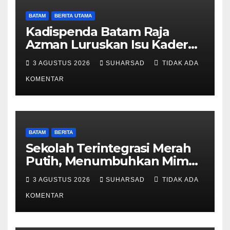
BATAM
BERITA UTAMA
Kadispenda Batam Raja
Azman Luruskan Isu Kader
Pajak RT/RW: Bukan Petugas
3 AGUSTUS 2026
SUHARSAD
TIDAK ADA
Pajak Permanen, Hanya
Pendataan untuk Digitalisasi
KOMENTAR
hingga 2030
BATAM
BERITA
Sekolah Terintegrasi Merah
Putih, Menumbuhkan Mimpi
di Tanah Rempang-Galang
3 AGUSTUS 2026
SUHARSAD
TIDAK ADA
KOMENTAR