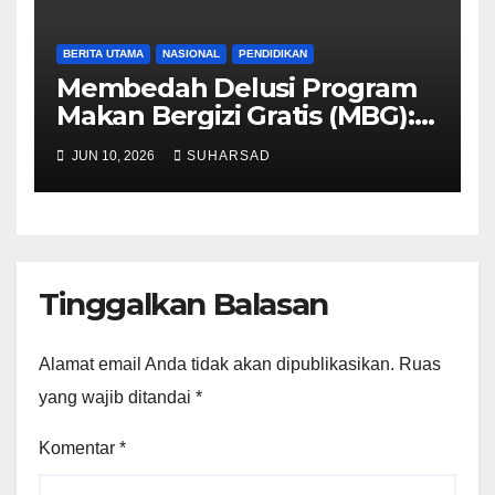
BERITA UTAMA
NASIONAL
PENDIDIKAN
Membedah Delusi Program
Makan Bergizi Gratis (MBG):
Cacat Konseptual, Politisasi
JUN 10, 2026
SUHARSAD
Fiskal, dan Penghancuran
Sendi Ekonomi Rakyat
Tinggalkan Balasan
Alamat email Anda tidak akan dipublikasikan.
Ruas
yang wajib ditandai
*
Komentar
*