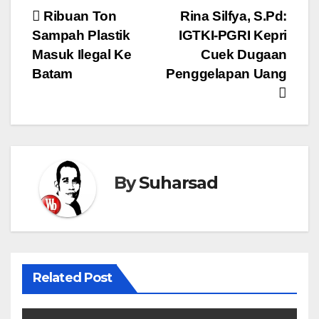
Navigasi
Ribuan Ton
Rina Silfya, S.Pd:
Sampah Plastik
IGTKI-PGRI Kepri
pos
Masuk Ilegal Ke
Cuek Dugaan
Batam
Penggelapan Uang
By
Suharsad
Related Post