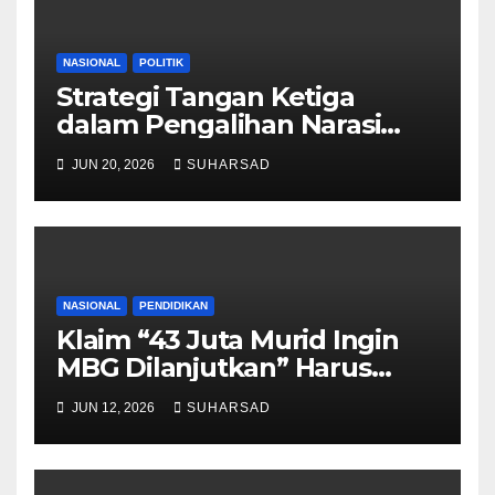
NASIONAL
POLITIK
Strategi Tangan Ketiga
dalam Pengalihan Narasi
Kebijakan Publik
JUN 20, 2026
SUHARSAD
NASIONAL
PENDIDIKAN
Klaim “43 Juta Murid Ingin
MBG Dilanjutkan” Harus
Dibuka Metodologinya,
JUN 12, 2026
SUHARSAD
Bukan Sekadar Angka Politik