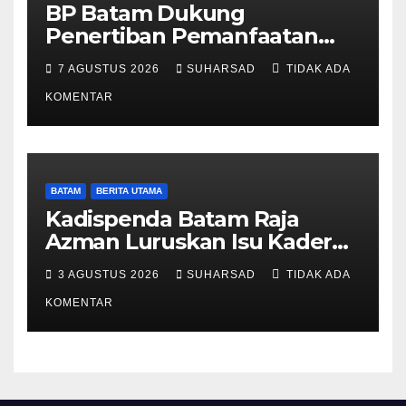
BP Batam Dukung
Penertiban Pemanfaatan
Ruang Laut Sesuai
7 AGUSTUS 2026
SUHARSAD
TIDAK ADA
Ketentuan Peraturan
Perundang-undangan
KOMENTAR
BATAM
BERITA UTAMA
Kadispenda Batam Raja
Azman Luruskan Isu Kader
Pajak RT/RW: Bukan Petugas
3 AGUSTUS 2026
SUHARSAD
TIDAK ADA
Pajak Permanen, Hanya
Pendataan untuk Digitalisasi
KOMENTAR
hingga 2030