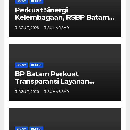
BATAM
BERITA
Perkuat Sinergi
Kelembagaan, RSBP Batam
dan BPOM Pastikan
AGU 7, 2026
SUHARSAD
Pelayanan dan Ketersediaan
Obat Aman
BATAM
BERITA
BP Batam Perkuat
Transparansi Layanan
Pertanahan, Alokasi Tanah
AGU 7, 2026
SUHARSAD
Reguler Segera Hadir Melalui
LMS
BATAM
BERITA