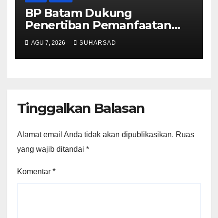
BP Batam Dukung
Penertiban Pemanfaatan
Ruang Laut Sesuai
AGU 7, 2026
SUHARSAD
Ketentuan Peraturan
Perundang-undangan
Tinggalkan Balasan
Alamat email Anda tidak akan dipublikasikan.
Ruas
yang wajib ditandai
*
Komentar
*