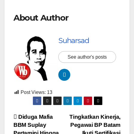
About Author
Suharsad
See author's posts
Post Views:
13
Navigasi
Diduga Mafia
Tingkatkan Kinerja,
BBM Suplay
Pegawai BP Batam
pos
Pertamini Hingga
Ikuti Sertifikasi