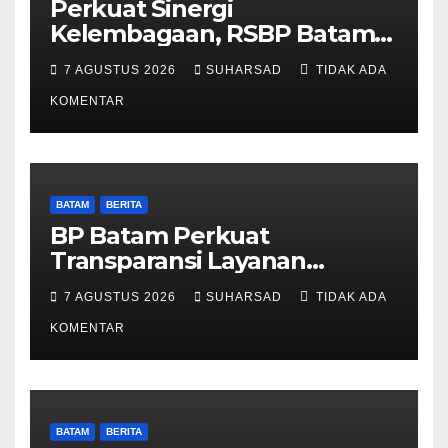
Perkuat Sinergi
Kelembagaan, RSBP Batam
dan BPOM Pastikan
7 AGUSTUS 2026
SUHARSAD
TIDAK ADA
Pelayanan dan Ketersediaan
Obat Aman
KOMENTAR
BATAM
BERITA
BP Batam Perkuat
Transparansi Layanan
Pertanahan, Alokasi Tanah
7 AGUSTUS 2026
SUHARSAD
TIDAK ADA
Reguler Segera Hadir Melalui
LMS
KOMENTAR
BATAM
BERITA