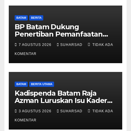
BATAM
BERITA
BP Batam Dukung
Penertiban Pemanfaatan
Ruang Laut Sesuai
7 AGUSTUS 2026
SUHARSAD
TIDAK ADA
Ketentuan Peraturan
Perundang-undangan
KOMENTAR
BATAM
BERITA UTAMA
Kadispenda Batam Raja
Azman Luruskan Isu Kader
Pajak RT/RW: Bukan Petugas
3 AGUSTUS 2026
SUHARSAD
TIDAK ADA
Pajak Permanen, Hanya
Pendataan untuk Digitalisasi
KOMENTAR
hingga 2030