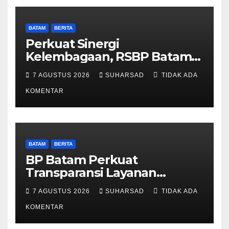
BATAM
BERITA
Perkuat Sinergi
Kelembagaan, RSBP Batam
dan BPOM Pastikan
7 AGUSTUS 2026
SUHARSAD
TIDAK ADA
Pelayanan dan Ketersediaan
Obat Aman
KOMENTAR
BATAM
BERITA
BP Batam Perkuat
Transparansi Layanan
Pertanahan, Alokasi Tanah
7 AGUSTUS 2026
SUHARSAD
TIDAK ADA
Reguler Segera Hadir Melalui
LMS
KOMENTAR