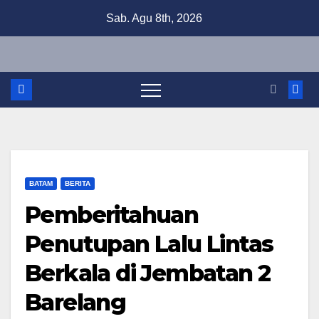
Skip
Sab. Agu 8th, 2026
to
content
BATAM
BERITA
Pemberitahuan
Penutupan Lalu Lintas
Berkala di Jembatan 2
Barelang