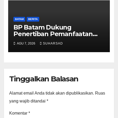
BATAM
BERITA
BP Batam Dukung
Penertiban Pemanfaatan
Ruang Laut Sesuai
AGU 7, 2026
SUHARSAD
Ketentuan Peraturan
Perundang-undangan
Tinggalkan Balasan
Alamat email Anda tidak akan dipublikasikan.
Ruas
yang wajib ditandai
*
Komentar
*