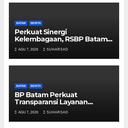
BATAM
BERITA
Perkuat Sinergi
Kelembagaan, RSBP Batam
dan BPOM Pastikan
AGU 7, 2026
SUHARSAD
Pelayanan dan Ketersediaan
Obat Aman
BATAM
BERITA
BP Batam Perkuat
Transparansi Layanan
Pertanahan, Alokasi Tanah
AGU 7, 2026
SUHARSAD
Reguler Segera Hadir Melalui
LMS